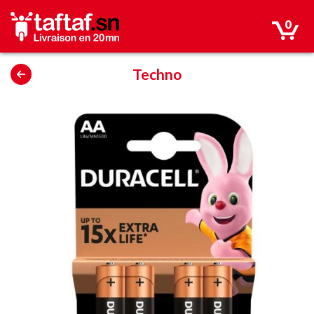
0
Techno