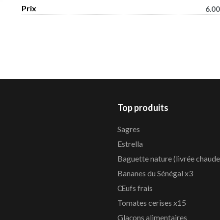
Prix
6.00
Top produits
Sagres
Estrella
Baguette nature (livrée chaude
Bananes du Sénégal x3
Œufs frais
Tomates cerises x15
Glaçons alimentaires