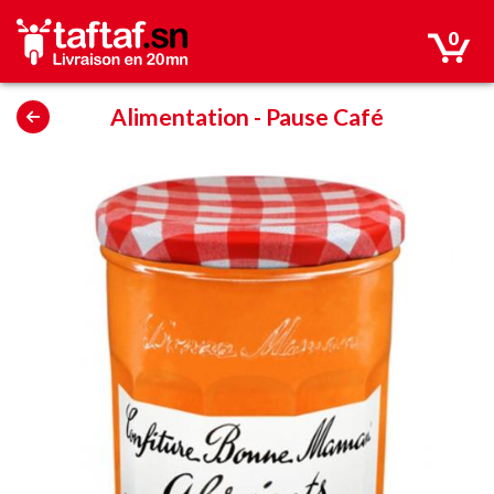
0
Alimentation
-
Pause Café