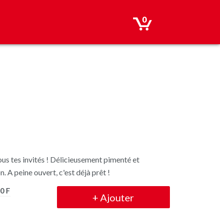
0
tous tes invités ! Délicieusement pimenté et
n. A peine ouvert, c'est déjà prêt !
0 F
+
Ajouter