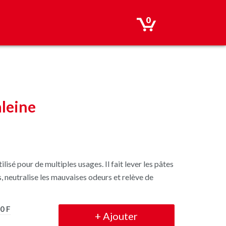
0
aleine
lisé pour de multiples usages. Il fait lever les pâtes
s, neutralise les mauvaises odeurs et relève de
0 F
+
Ajouter