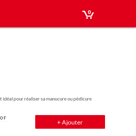
0
t idéal pour réaliser sa manucure ou pédicure
0 F
+
Ajouter