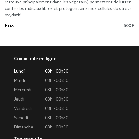
retrouve principalement dans les végétaux) permettent de lutter
contre les radicaux libres et protègent ainsi nos cellules du stress
oxydatif.
Prix
500 F
Commande en ligne
Lundi
08h - 00h30
Mardi
08h - 00h30
Mercredi
08h - 00h30
Jeudi
08h - 00h30
Vendredi
08h - 00h30
Samedi
08h - 00h30
Dimanche
08h - 00h30
Top produits