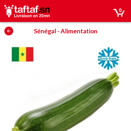
0
Sénégal
-
Alimentation