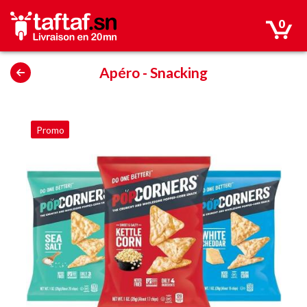
0
Apéro
-
Snacking
Promo