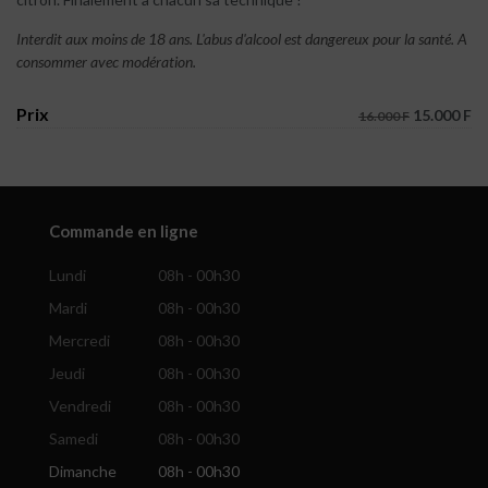
Interdit aux moins de 18 ans. L'abus d'alcool est dangereux pour la santé. A
consommer avec modération.
Prix
15.000 F
16.000 F
Commande en ligne
Lundi
08h - 00h30
Mardi
08h - 00h30
Mercredi
08h - 00h30
Jeudi
08h - 00h30
Vendredi
08h - 00h30
Samedi
08h - 00h30
Dimanche
08h - 00h30