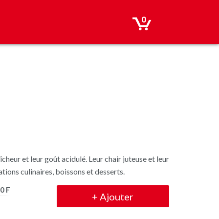
0
cheur et leur goût acidulé. Leur chair juteuse et leur
ions culinaires, boissons et desserts.
0 F
+
Ajouter