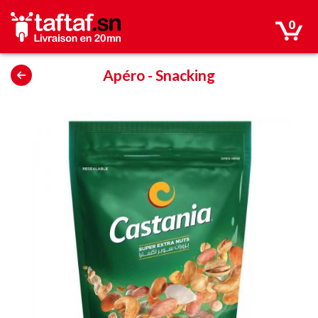
0
Apéro
-
Snacking