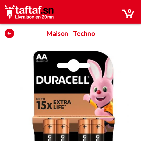
0
Maison
-
Techno