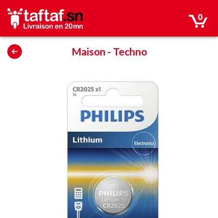
0
Maison
-
Techno