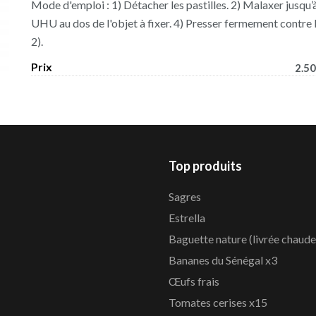
Mode d'emploi :
1) Détacher les pastilles. 2) Malaxer jusqu’à
UHU au dos de l'objet à fixer. 4) Presser fermement contre l
2).
Prix
2.50
Top produits
Sagres
Estrella
Baguette nature (livrée chaude
Bananes du Sénégal x3
Œufs frais
Tomates cerises x15