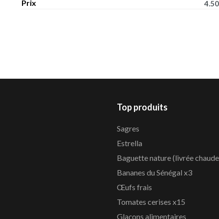
Prix
4.50
Top produits
Sagres
Estrella
Baguette nature (livrée chaude
Bananes du Sénégal x3
Œufs frais
Tomates cerises x15
Glaçons alimentaires