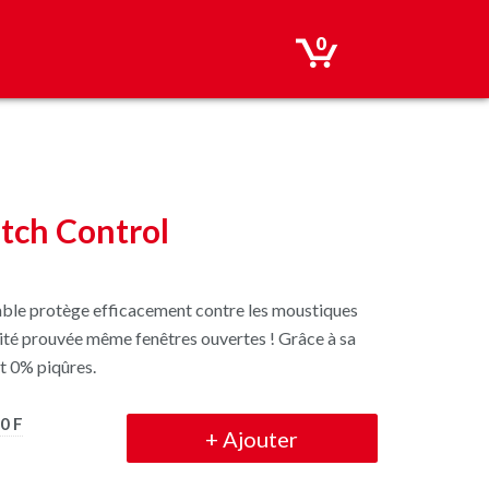
0
tch Control
lable protège efficacement contre les moustiques
acité prouvée même fenêtres ouvertes ! Grâce à sa
t 0% piqûres.
0 F
+
Ajouter