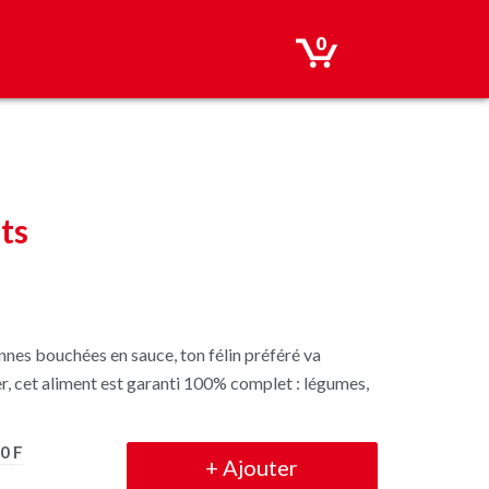
0
ts
onnes bouchées en sauce, ton félin préféré va
rer, cet aliment est garanti 100% complet : légumes,
0 F
+
Ajouter